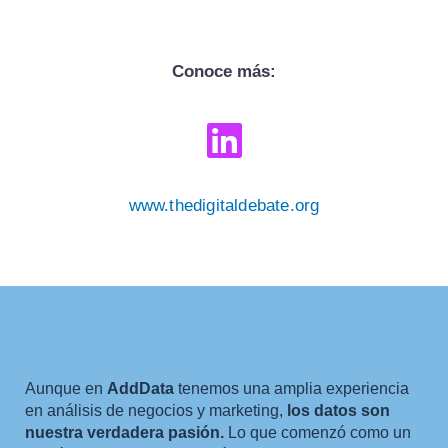
Conoce más:
L
i
n
www.thedigitaldebate.org
k
e
d
i
n
Aunque en
AddData
tenemos una amplia experiencia
en análisis de negocios y marketing,
los datos son
nuestra verdadera pasión.
Lo que comenzó como un